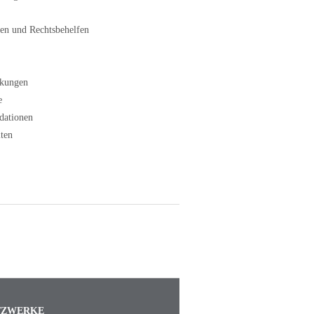
en und Rechtsbehelfen
kungen
e
dationen
ten
TZWERKE